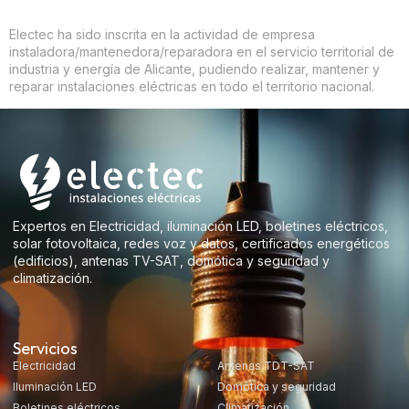
Electec ha sido inscrita en la actividad de empresa
instaladora/mantenedora/reparadora en el servicio territorial de
industria y energía de Alicante, pudiendo realizar, mantener y
reparar instalaciones eléctricas en todo el territorio nacional.
Expertos en Electricidad, iluminación LED, boletines eléctricos,
solar fotovoltaica, redes voz y datos, certificados energéticos
(edificios), antenas TV-SAT, domótica y seguridad y
climatización.
Servicios
Electricidad
Antenas TDT-SAT
Iluminación LED
Domótica y seguridad
Boletines eléctricos
Climatización