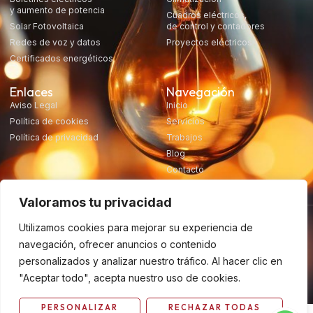
y aumento de potencia
Cuadros eléctricos,
Solar Fotovoltaica
de control y contadores
Redes de voz y datos
Proyectos eléctricos
Certificados energéticos
Enlaces
Navegación
Aviso Legal
Inicio
Política de cookies
Servicios
Política de privacidad
Trabajos
Blog
Contacto
Valoramos tu privacidad
Utilizamos cookies para mejorar su experiencia de
navegación, ofrecer anuncios o contenido
personalizados y analizar nuestro tráfico. Al hacer clic en
Desarrollado por Tuacte
Copyright 2024, Electec, derechos reservados
"Aceptar todo", acepta nuestro uso de cookies.
PERSONALIZAR
RECHAZAR TODAS