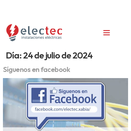
info@electec.es
+34 685 385 852
C/ del Ravalet 47, 1º, Xàbia/Jávea (Alicante)
Día:
24 de julio de 2024
Síguenos en facebook