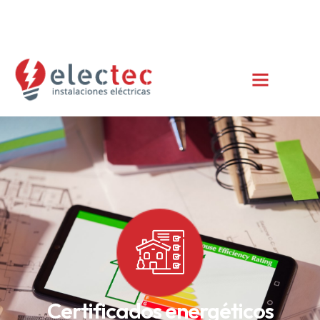
info@electec.es
+34 685 385 852
C/ del Ravalet 47, 1º, Xàbia/Jávea (Alicante)
Certificados energéticos