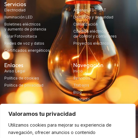
Servicios
Electricidad
Antenas TDT-SAT
Iluminación LED
Domótica y seguridad
Boletines eléctricos
Climatización
y aumento de potencia
Cuadros eléctricos,
Solar Fotovoltaica
de control y contadores
Redes de voz y datos
Proyectos eléctricos
Certificados energéticos
Enlaces
Navegación
Aviso Legal
Inicio
Política de cookies
Servicios
Política de privacidad
Trabajos
Blog
Contacto
Valoramos tu privacidad
Utilizamos cookies para mejorar su experiencia de
navegación, ofrecer anuncios o contenido