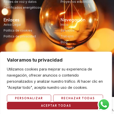
Redes de voz y datos
Proyectos eléctricos
Certificados energéticos
Enlaces
Navegación
Aviso Legal
Inicio
Política de cookies
Servicios
Política de privacidad
Trabajos
Blog
Contacto
Valoramos tu privacidad
Utilizamos cookies para mejorar su experiencia de
navegación, ofrecer anuncios o contenido
personalizados y analizar nuestro tráfico. Al hacer clic en
Desarrollado por Tuacte
Copyright 2024, Electec, derechos reservados
"Aceptar todo", acepta nuestro uso de cookies.
PERSONALIZAR
RECHAZAR TODAS
ACEPTAR TODAS