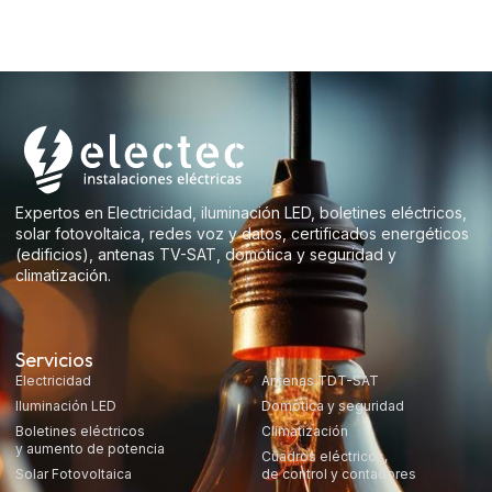
Expertos en Electricidad, iluminación LED, boletines eléctricos,
solar fotovoltaica, redes voz y datos, certificados energéticos
(edificios), antenas TV-SAT, domótica y seguridad y
climatización.
Servicios
Electricidad
Antenas TDT-SAT
Iluminación LED
Domótica y seguridad
Boletines eléctricos
Climatización
y aumento de potencia
Cuadros eléctricos,
Solar Fotovoltaica
de control y contadores