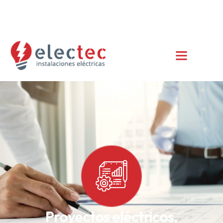
info@electec.es
+34 685 385 852
C/ del Ravalet 47, 1º, Xàbia/Jávea (Alicante)
Proyectos eléctricos,