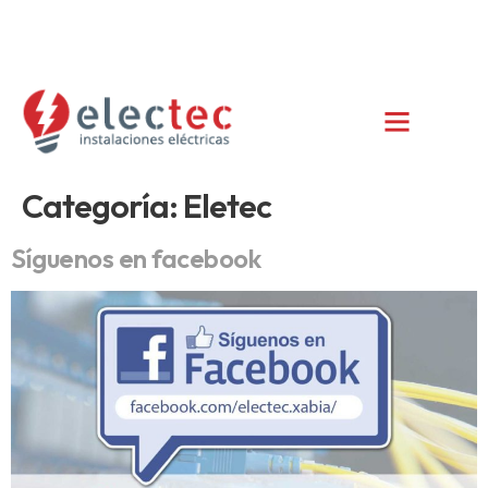
info@electec.es
+34 685 385 852
C/ del Ravalet 47, 1º, Xàbia/Jávea (Alicante)
Categoría:
Eletec
Síguenos en facebook