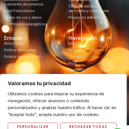
y aumento de potencia
Cuadros eléctricos,
Solar Fotovoltaica
de control y contadores
Redes de voz y datos
Proyectos eléctricos
Certificados energéticos
Enlaces
Navegación
Aviso Legal
Inicio
Política de cookies
Servicios
Política de privacidad
Trabajos
Blog
Contacto
Valoramos tu privacidad
Utilizamos cookies para mejorar su experiencia de
navegación, ofrecer anuncios o contenido
personalizados y analizar nuestro tráfico. Al hacer clic en
Desarrollado por Tuacte
Copyright 2024, Electec, derechos reservados
"Aceptar todo", acepta nuestro uso de cookies.
PERSONALIZAR
RECHAZAR TODAS