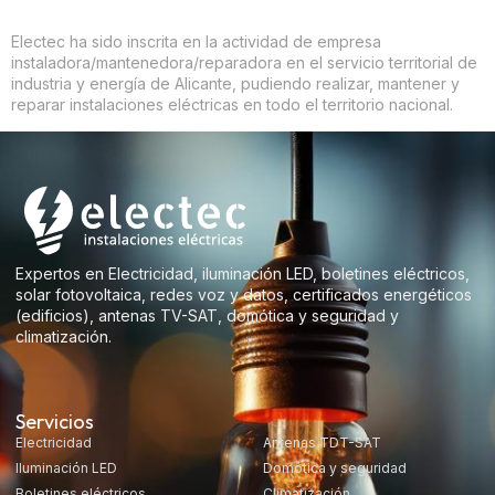
Electec ha sido inscrita en la actividad de empresa
instaladora/mantenedora/reparadora en el servicio territorial de
industria y energía de Alicante, pudiendo realizar, mantener y
reparar instalaciones eléctricas en todo el territorio nacional.
Expertos en Electricidad, iluminación LED, boletines eléctricos,
solar fotovoltaica, redes voz y datos, certificados energéticos
(edificios), antenas TV-SAT, domótica y seguridad y
climatización.
Servicios
Electricidad
Antenas TDT-SAT
Iluminación LED
Domótica y seguridad
Boletines eléctricos
Climatización